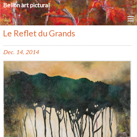
Bellon art pictural
Le Reflet du Grands
Dec.
14,
2014